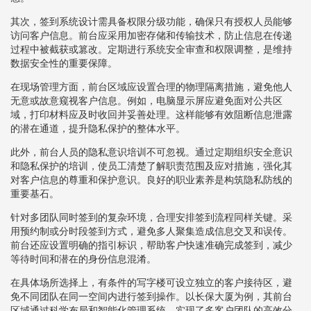
其次，签到系统设计需具备权限分级功能，确保只有授权人员能够
访问客户信息。前台应采用加密存储和传输技术，防止信息在传递
过程中被截获或篡改。定期进行系统安全审查和权限调整，是维持
数据安全性的重要保障。
在现场管理方面，前台区域应设置合理的物理隔离措施，避免他人
无意或故意窥视客户信息。例如，电脑显示屏应避免面对公共区
域，打印材料应及时收回并妥善处理。这样能够有效阻断信息泄露
的潜在通道，提升隐私保护的整体水平。
此外，前台人员的隐私意识培训不可忽视。通过定期组织安全意识
和隐私保护的培训，使员工清楚了解职责范围及应对措施，强化其
对客户信息的尊重和保护意识。良好的职业素养是构筑隐私防线的
重要基石。
针对多团队同时签到的复杂环境，合理安排签到流程同样关键。采
用预约制或分时段签到方式，避免多人聚集造成信息交叉和误传。
前台还应设置明确的指引标识，帮助客户快速准确完成签到，减少
等待时间和潜在的身份信息混淆。
在具体场所选择上，有条件的写字楼可设立独立的客户接待区，避
免不同团队在同一空间内进行签到操作。以长保大厦为例，其前台
区域通过科学布局和智能化管理系统，实现了多客户团队的高效分