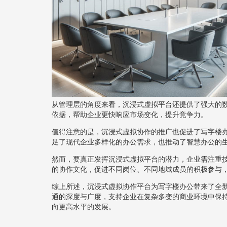
从管理层的角度来看，沉浸式虚拟平台还提供了强大的
依据，帮助企业更快响应市场变化，提升竞争力。
值得注意的是，沉浸式虚拟协作的推广也促进了写字楼
足了现代企业多样化的办公需求，也推动了智慧办公的
然而，要真正发挥沉浸式虚拟平台的潜力，企业需注重
的协作文化，促进不同岗位、不同地域成员的积极参与
综上所述，沉浸式虚拟协作平台为写字楼办公带来了全
通的深度与广度，支持企业在复杂多变的商业环境中保
向更高水平的发展。