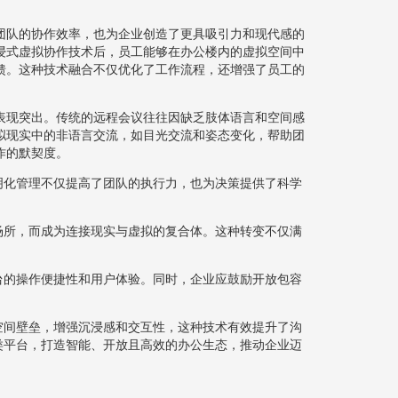
团队的协作效率，也为企业创造了更具吸引力和现代感的
浸式虚拟协作技术后，员工能够在办公楼内的虚拟空间中
馈。这种技术融合不仅优化了工作流程，还增强了员工的
表现突出。传统的远程会议往往因缺乏肢体语言和空间感
拟现实中的非语言交流，如目光交流和姿态变化，帮助团
作的默契度。
明化管理不仅提高了团队的执行力，也为决策提供了科学
场所，而成为连接现实与虚拟的复合体。这种转变不仅满
台的操作便捷性和用户体验。同时，企业应鼓励开放包容
空间壁垒，增强沉浸感和交互性，这种技术有效提升了沟
类平台，打造智能、开放且高效的办公生态，推动企业迈