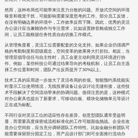
然而，这种布局也可能带来注意力分散的问题。开放式空间的环境
噪音和视觉干扰，可能影响需要深度思考的工作。部分员工反馈，
在没有明确边界的环境中，工作效率反而下降。因此，优秀的灵活
办公设计应当兼顾协作与专注需求，比如设置静音舱或独立工作
间，让员工能根据任务性质自由切换工作模式。
从管理角度看，灵活工位需要配套的文化支持。如果企业仍强调严
格的考勤制度和层级观念，空间变革的效果将大打折扣。相反，当
管理层倡导信任与自主性时，员工会更主动利用灵活环境进行协
作。例如，某些科技公司通过结果导向的考核机制，让员工自主选
择工作位置和时间，团队产出反而提升了30%以上。
技术工具的应用进一步放大了灵活布局的价值。智能预约系统能实
时显示工位使用情况，无线投屏设备让会议讨论无缝衔接，这些技
术手段解决了空间流动带来的协调问题。值得注意的是，这种模式
对办公家具也提出了新要求，可移动白板、模块化储物单元等设计
正在成为标配。
不同行业对灵活工位的适应性存在差异。创意型团队通常受益明
显，而需要高度保密或流程标准化的工作可能面临挑战。企业在改
造办公空间前，应当充分调研团队工作特性。比如金融分析团队可
能需要保留部分固定工位，而产品设计部门则可全面推行流动办